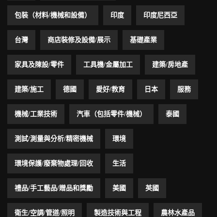
包裝（材料/機械和設備）
印度
印度尼西亞
台灣
商店裝修及設備/展示
基礎產業
家具及陳設/零件
工具機/金屬加工
建築/房地產
建築/施工
德國
愛好/教育
日本
服務
機械/工業技術
汽車（包括零件/機械）
泰國
測試/測量與分析/精密機械
環境
環境保護/廢棄物處理/回收
生活
禮品/手工藝品/贈品和獎勵
美國
英國
衛生/空調/管道/照明
製造技術與工程
農林水產品