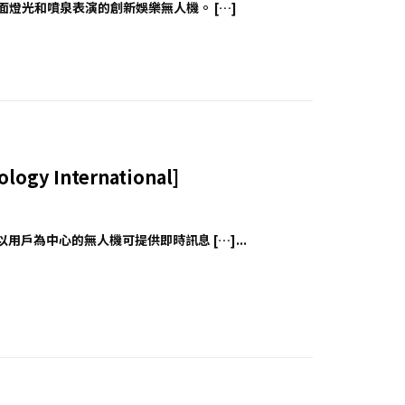
用於水面燈光和噴泉表演的創新娛樂無人機。 […]
ogy International]
這些以用戶為中心的無人機可提供即時訊息 […]...