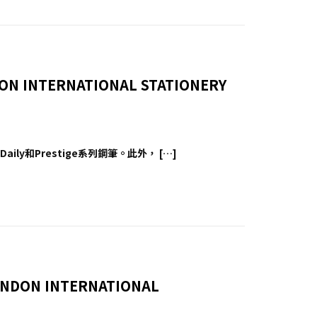
 INTERNATIONAL STATIONERY
ly和Prestige系列鋼筆。此外， […]
ON INTERNATIONAL