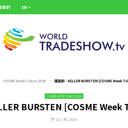
繫我們
EN
COSME Week Tokyo 2026
護髮刷 - KELLER BURSTEN [COSME Week Tok
COSME WEEK TOKYO 2026
LER BURSTEN [COSME Week T
22 1 月, 2026