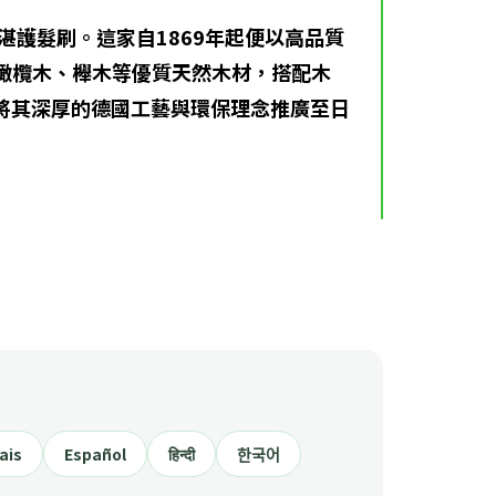
代的精湛護髮刷。這家自1869年起便以高品質
用橄欖木、櫸木等優質天然木材，搭配木
力於將其深厚的德國工藝與環保理念推廣至日
ais
Español
हिन्दी
한국어