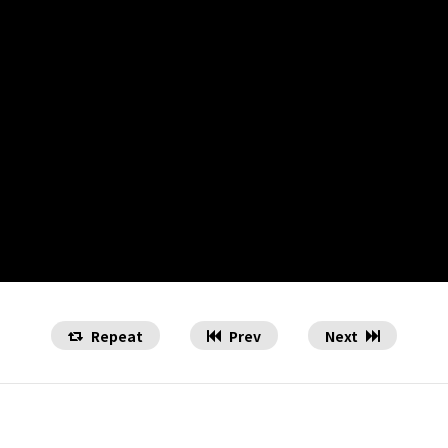
Repeat
Prev
Next