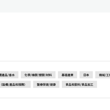
理產品/香水
化學/橡膠/塑膠/材料
基礎產業
日本
機械/工
（設備/產品和服務）
醫療保健/健康
食品和飲料/食品加工