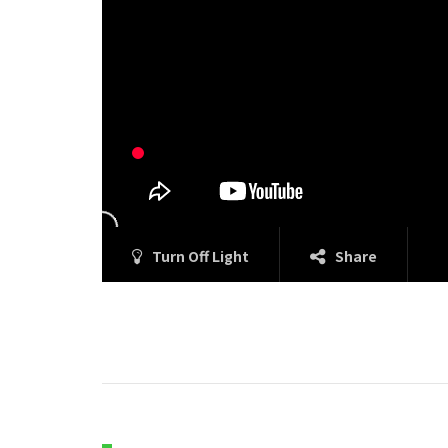
Turn Off Light
Share