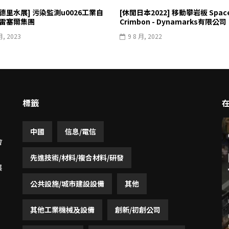
 年德里水展] 污染監測u0026工業自
[休閒日本2022] 移動攀岩板 Space
 德雷塞爾集團
Crimbon - Dynamarks有限公司
月, 2023
9 8 月, 2022
標籤
中國
信息/電信
會
先進技術/材料/複合材料/研發
展
公共設施/城市建設設備
其他
其他工業機械及設備
創新/初創公司