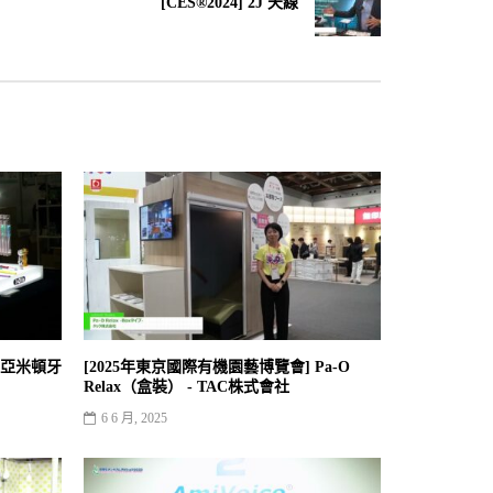
[CES®2024] 2J 天線
 亞米頓牙
[2025年東京國際有機園藝博覽會] Pa-O
Relax（盒裝） - TAC株式會社
6 6 月, 2025