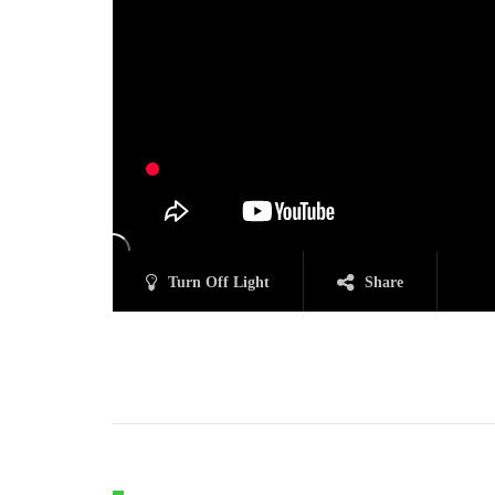
Turn Off Light
Share