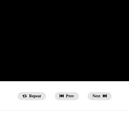
Repeat
Prev
Next