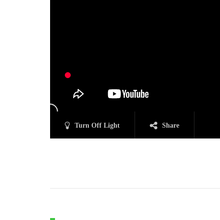
Turn Off Light
Share