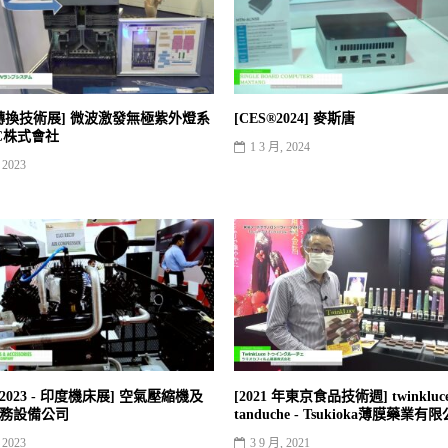
3年轉換技術展] 微波激發無極紫外燈系
[CES®2024] 麥斯唐
EC株式會社
1 3 月, 2024
 2023
S 2023 - 印度機床展] 空氣壓縮機及
[2021 年東京食品技術週] twinkluc
 服務設備公司
tanduche - Tsukioka薄膜藥業有
 2023
3 9 月, 2021