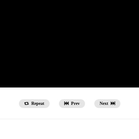
Repeat
Prev
Next