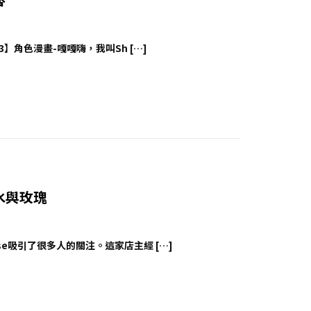
023】角色漫畫-嘎嘎嗨，我叫Sh […]
 藥水與玫瑰
Rose吸引了很多人的關注。這家店主經 […]