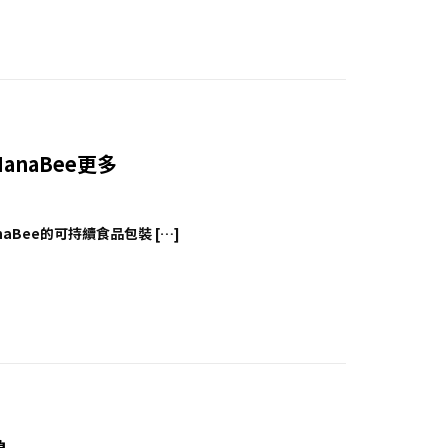
HanaBee更多
HanaBee的可持續食品包裝 […]
魯