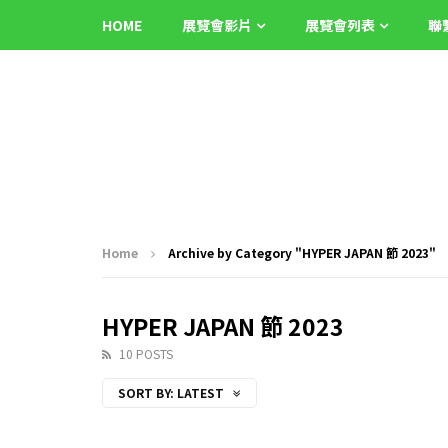
HOME
展覽會影片
展覽會列表
聯
Home
Archive by Category "HYPER JAPAN 節 2023"
HYPER JAPAN 節 2023
10 POSTS
SORT BY:
LATEST