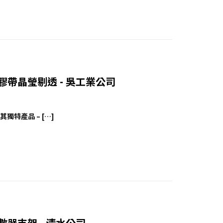
大猩猩膠帶晶瑩剔透 - 吳工業公司
了其獨特產品 – […]
架計數器支架 - 清水公司