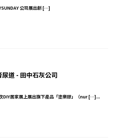
YSUNDAY 公司展出創 […]
Y石膏尿道 - 田中石灰公司
IY居家展上展出旗下產品「塗樂膠」（nur […]...