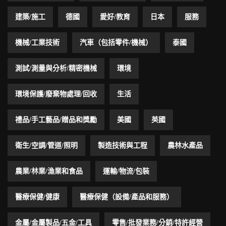
建築/施工
德國
愛好/教育
日本
服務
機械/工業技術
汽車（包括零件/機械）
泰國
測試/測量與分析/精密機械
環境
環境保護/廢棄物處理/回收
生活
禮品/手工藝品/贈品和獎勵
美國
英國
衛生/空調/管道/照明
製造技術與工程
農林水產品
農業/林業/漁業和食品
運輸/物流/包裝
醫療保健/健康
醫療保健（設備/產品和服務）
金屬/金屬製品/五金/工具
零售/批發業務/分銷/特許經營