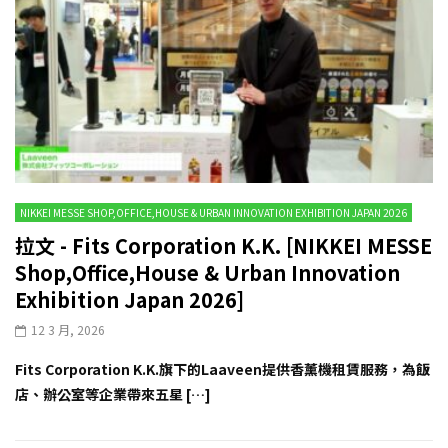
NIKKEI MESSE SHOP,OFFICE,HOUSE & URBAN INNOVATION EXHIBITION JAPAN 2026
拉文 - Fits Corporation K.K. [NIKKEI MESSE
Shop,Office,House & Urban Innovation
Exhibition Japan 2026]
12 3 月, 2026
Fits Corporation K.K.旗下的Laaveen提供香薰機租賃服務，為飯
店、辦公室等企業帶來五星 […]