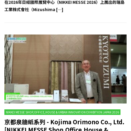
在2026年日經國際展覽中心（NIKKEI MESSE 2026）上展出的瑞島
工業株式會社（Mizushima […]
NIKKEI MESSE SHOP,OFFICE,HOUSE & URBAN INNOVATION EXHIBITION JAPAN 2026
京都泉牆紙系列 - Kojima Orimono Co., Ltd.
[NIKKEI MESSE Shop,Office,House &