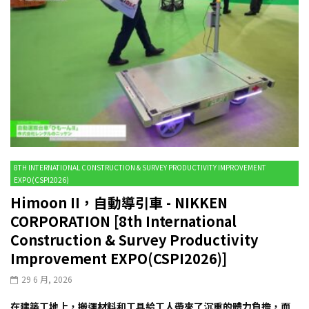
8TH INTERNATIONAL CONSTRUCTION & SURVEY PRODUCTIVITY IMPROVEMENT
EXPO(CSPI2026)
Himoon II，自動導引車 - NIKKEN
CORPORATION [8th International
Construction & Survey Productivity
Improvement EXPO(CSPI2026)]
29 6 月, 2026
在建築工地上，搬運材料和工具給工人帶來了沉重的體力負擔，而