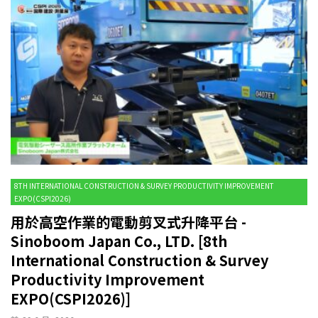
8TH INTERNATIONAL CONSTRUCTION & SURVEY PRODUCTIVITY IMPROVEMENT
EXPO(CSPI2026)
用於高空作業的電動剪叉式升降平台 -
Sinoboom Japan Co., LTD. [8th
International Construction & Survey
Productivity Improvement
EXPO(CSPI2026)]