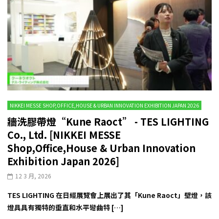
NIKKEI MESSE SHOP,OFFICE,HOUSE & URBAN INNOVATION EXHIBITION JAPAN 2026
牆洗膠帶燈“Kune Raoct” - TES LIGHTING
Co., Ltd. [NIKKEI MESSE
Shop,Office,House & Urban Innovation
Exhibition Japan 2026]
12 3 月, 2026
TES LIGHTING 在日經展覽會上展出了其「Kune Raoct」壁燈，該
燈具具有獨特的垂直和水平彎曲特 […]