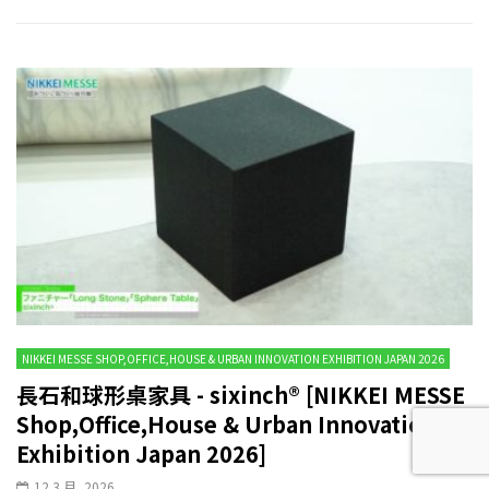
NIKKEI MESSE SHOP,OFFICE,HOUSE & URBAN INNOVATION EXHIBITION JAPAN 2026
長石和球形桌家具 - sixinch® [NIKKEI MESSE
Shop,Office,House & Urban Innovation
Exhibition Japan 2026]
12 3 月, 2026