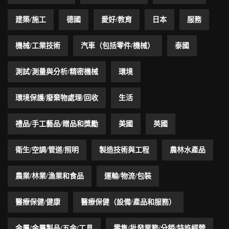
建築/施工
德國
愛好/教育
日本
服務
機械/工業技術
汽車（包括零件/機械）
泰國
測試/測量與分析/精密機械
環境
環境保護/廢棄物處理/回收
生活
禮品/手工藝品/贈品和獎勵
美國
英國
衛生/空調/管道/照明
製造技術與工程
農林水產品
農業/林業/漁業和食品
運輸/物流/包裝
醫療保健/健康
醫療保健（設備/產品和服務）
金屬/金屬製品/五金/工具
零售/批發業務/分銷/特許經營