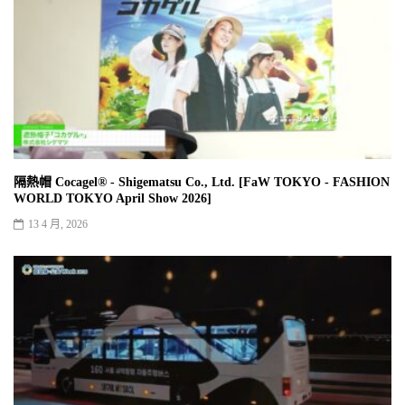
隔熱帽 Cocagel® - Shigematsu Co., Ltd. [FaW TOKYO - FASHION
WORLD TOKYO April Show 2026]
13 4 月, 2026