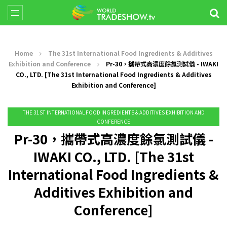
Home
The 31st International Food Ingredients & Additives
Exhibition and Conference
Pr-30，攜帶式高濃度餘氯測試儀 - IWAKI
CO., LTD. [The 31st International Food Ingredients & Additives
Exhibition and Conference]
THE 31ST INTERNATIONAL FOOD INGREDIENTS & ADDITIVES EXHIBITION AND
CONFERENCE
Pr-30，攜帶式高濃度餘氯測試儀 -
IWAKI CO., LTD. [The 31st
International Food Ingredients &
Additives Exhibition and
Conference]