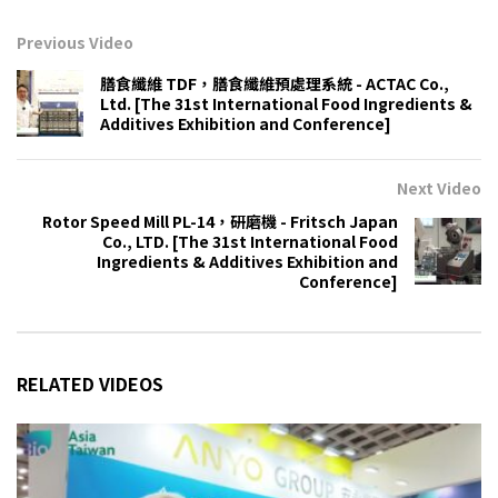
Previous Video
膳食纖維 TDF，膳食纖維預處理系統 - ACTAC Co.,
Ltd. [The 31st International Food Ingredients &
Additives Exhibition and Conference]
Next Video
Rotor Speed Mill PL-14，研磨機 - Fritsch Japan
Co., LTD. [The 31st International Food
Ingredients & Additives Exhibition and
Conference]
RELATED VIDEOS