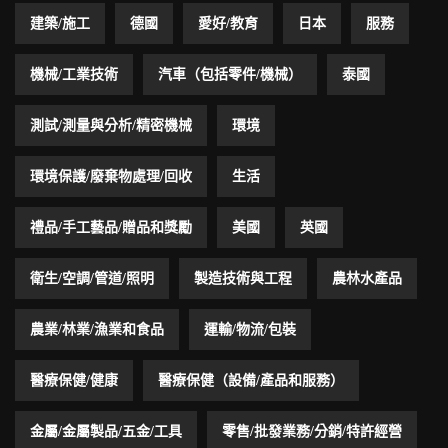
建築/施工
德國
愛好/教育
日本
服務
機械/工業技術
汽車（包括零件/機械）
泰國
測試/測量與分析/精密機械
環境
環境保護/廢棄物處理/回收
生活
禮品/手工藝品/贈品和獎勵
美國
英國
衛生/空調/管道/照明
製造技術與工程
農林水產品
農業/林業/漁業和食品
運輸/物流/包裝
醫療保健/健康
醫療保健（設備/產品和服務）
金屬/金屬製品/五金/工具
零售/批發業務/分銷/特許經營