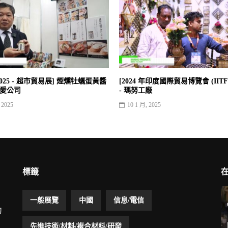
 2025 - 超市貿易展] 煙燻牡蠣蛋黃醬
[2024 年印度國際貿易博覽會 (IITF
丸愛公司
- 瑪努工廠
 2025
10 1 月, 2025
標籤
一般展覽
中國
信息/電信
的
先進技術/材料/複合材料/研發