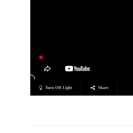
Turn Off Light
Share