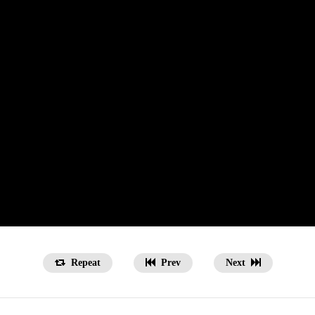
Repeat
Prev
Next