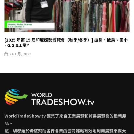
[2025 年第 15 屆印度趨勢博覽會（秋季/冬季）] 披肩、披肩、圍巾
- G.G.S工業®
24 1 月, 2025
WorldTradeShow.tv 匯集了來自工業展覽和貿易展覽會的最新產
品。
這一切都始於希望幫助各行各業的公司輕鬆有效地利用展覽來擴大