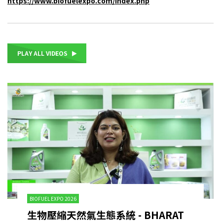
https://www.biofuelexpo.com/index.php
PLAY ALL VIDEOS
BIOFUEL EXPO 2026
生物壓縮天然氣生態系統 - BHARAT