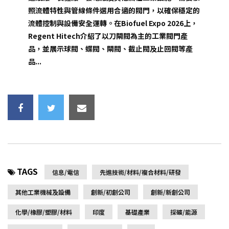
照流體特性與管線條件選用合適的閥門，以確保穩定的
流體控制與設備安全運轉。在Biofuel Expo 2026上，
Regent Hitech介紹了以刀閘閥為主的工業閥門產
品，並展示球閥、蝶閥、閘閥、截止閥及止回閥等產
品...
TAGS
信息/電信
先進技術/材料/複合材料/研發
其他工業機械及設備
創新/初創公司
創新/新創公司
化學/橡膠/塑膠/材料
印度
基礎產業
採礦/能源