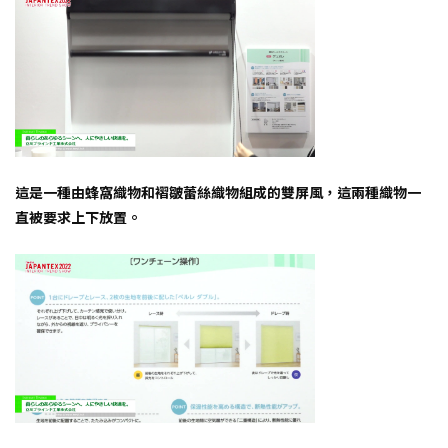
這是一種由蜂窩織物和褶皺蕾絲織物組成的雙屏風，這兩種織物一
直被要求上下放置。